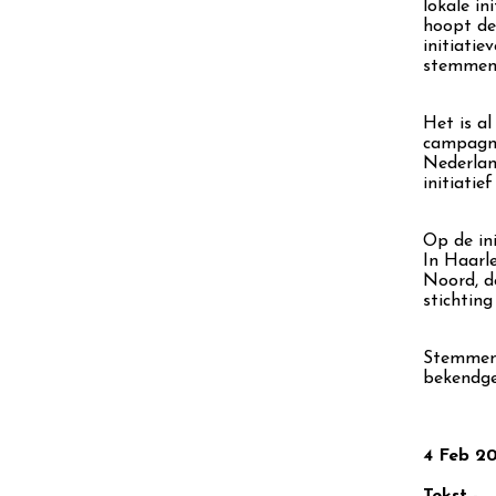
lokale i
hoopt de
initiatie
stemmen
Het is al
campagne
Nederlan
initiati
Op de in
In Haarle
Noord, d
stichtin
Stemmen 
bekendge
4 Feb 2