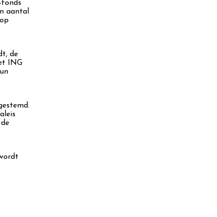
-fonds
n aantal
 op
dt, de
het ING
hun
 gestemd.
aleis
 de
wordt