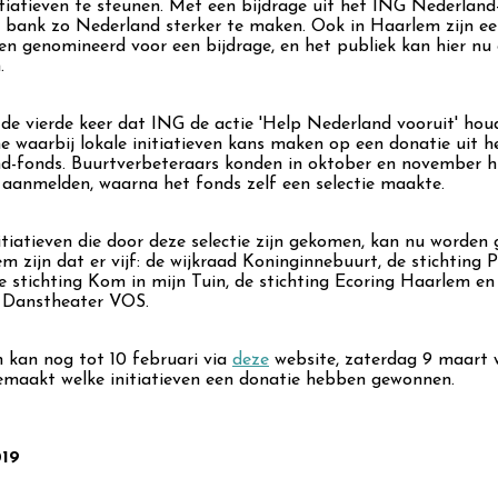
nitiatieven te steunen. Met een bijdrage uit het ING Nederland
 bank zo Nederland sterker te maken. Ook in Haarlem zijn ee
ven genomineerd voor een bijdrage, en het publiek kan hier nu
.
 de vierde keer dat ING de actie 'Help Nederland vooruit' hou
 waarbij lokale initiatieven kans maken op een donatie uit 
d-fonds. Buurtverbeteraars konden in oktober en november 
ef aanmelden, waarna het fonds zelf een selectie maakte.
itiatieven die door deze selectie zijn gekomen, kan nu worden
m zijn dat er vijf: de wijkraad Koninginnebuurt, de stichting P
e stichting Kom in mijn Tuin, de stichting Ecoring Haarlem en
g Danstheater VOS.
kan nog tot 10 februari via
deze
website, zaterdag 9 maart 
maakt welke initiatieven een donatie hebben gewonnen.
019