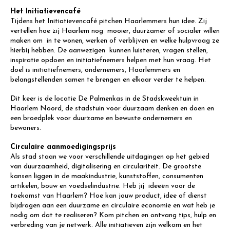
Het Initiatievencafé
Tijdens het Initiatievencafé pitchen Haarlemmers hun idee. Zij
vertellen hoe zij Haarlem nog mooier, duurzamer of socialer willen
maken om in te wonen, werken of verblijven en welke hulpvraag ze
hierbij hebben. De aanwezigen kunnen luisteren, vragen stellen,
inspiratie opdoen en initiatiefnemers helpen met hun vraag. Het
doel is initiatiefnemers, ondernemers, Haarlemmers en
belangstellenden samen te brengen en elkaar verder te helpen.
Dit keer is de locatie De Palmenkas in de Stadskweektuin in
Haarlem Noord, de stadstuin voor duurzaam denken en doen en
een broedplek voor duurzame en bewuste ondernemers en
bewoners.
Circulaire aanmoedigingsprijs
Als stad staan we voor verschillende uitdagingen op het gebied
van duurzaamheid, digitalisering en circulariteit. De grootste
kansen liggen in de maakindustrie, kunststoffen, consumenten
artikelen, bouw en voedselindustrie. Heb jij ideeën voor de
toekomst van Haarlem? Hoe kan jouw product, idee of dienst
bijdragen aan een duurzame en circulaire economie en wat heb je
nodig om dat te realiseren? Kom pitchen en ontvang tips, hulp en
verbreding van je netwerk. Alle initiatieven zijn welkom en het