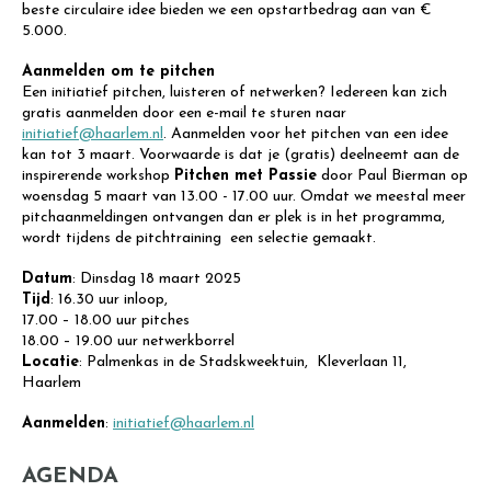
beste circulaire idee bieden we een opstartbedrag aan van €
5.000.
Aanmelden om te pitchen
Een initiatief pitchen, luisteren of netwerken? Iedereen kan zich
gratis aanmelden door een e-mail te sturen naar
initiatief@haarlem.nl
. Aanmelden voor het pitchen van een idee
kan tot 3 maart. Voorwaarde is dat je (gratis) deelneemt aan de
inspirerende workshop
Pitchen met Passie
door Paul Bierman op
woensdag 5 maart van 13.00 - 17.00 uur. Omdat we meestal meer
pitchaanmeldingen ontvangen dan er plek is in het programma,
wordt tijdens de pitchtraining een selectie gemaakt.
Datum
: Dinsdag 18 maart 2025
Tijd
: 16.30 uur inloop,
17.00 – 18.00 uur pitches
18.00 – 19.00 uur netwerkborrel
Locatie
: Palmenkas in de Stadskweektuin, Kleverlaan 11,
Haarlem
Aanmelden
:
initiatief@haarlem.nl
AGENDA