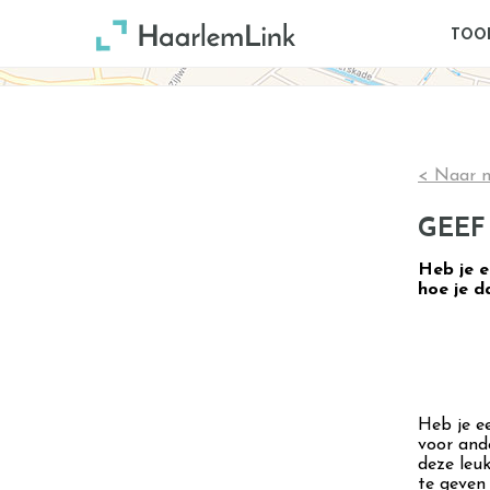
TOO
< Naar n
GEEF
Heb je ee
hoe je d
Heb je ee
voor and
deze leuk
te geven 