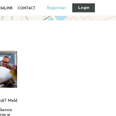
Login
Registreer
EMLINK
CONTACT
wijk? Meld
 kennis
ijg je