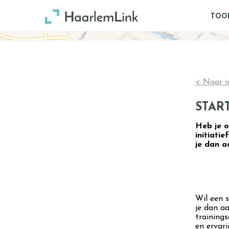
TOO
< Naar n
STAR
Heb je o
initiati
je dan a
Wil een s
je dan a
training
en ervar