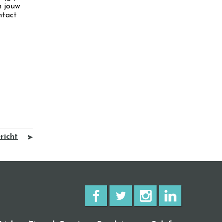
n jouw
ntact
richt