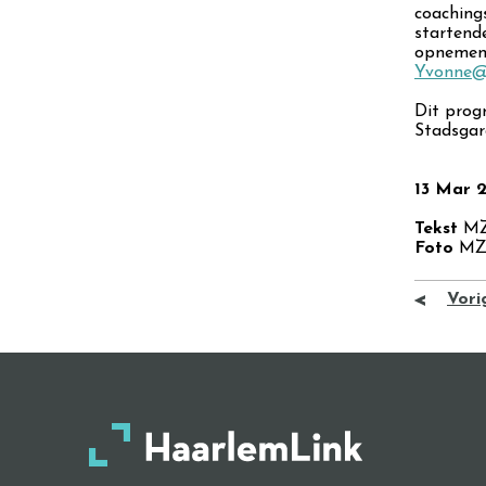
coaching
startend
opnemen 
Yvonne@
Dit prog
Stadsgar
13 Mar 
Tekst
M
Foto
M
Vori