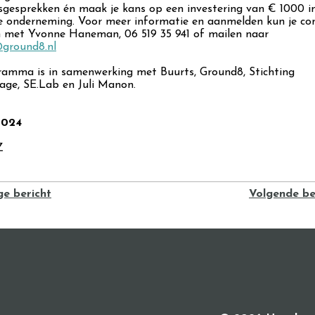
sgesprekken én maak je kans op een investering van € 1000 i
e onderneming. Voor meer informatie en aanmelden kun je co
met Yvonne Haneman, 06 519 35 941 of mailen naar
ground8.nl
ramma is in samenwerking met Buurts, Ground8, Stichting
age, SE.Lab en Juli Manon.
2024
Z
Z
ge bericht
Volgende be