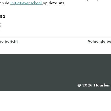
van de
initiatievenschool
op deze site.
022
K
K
ge bericht
Volgende be
© 2026 Haarlem