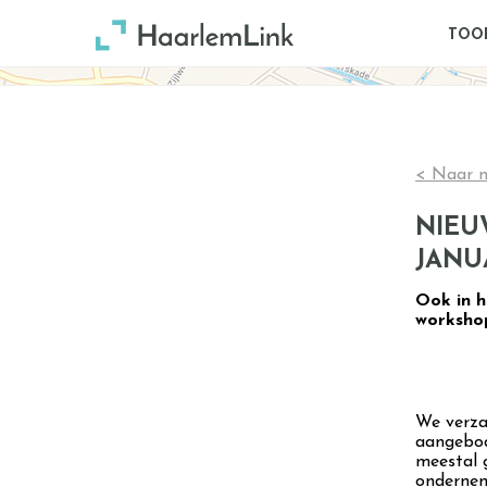
TOO
< Naar n
NIEU
JANU
Ook in h
workshop
We verzam
aangebode
meestal 
ondernem