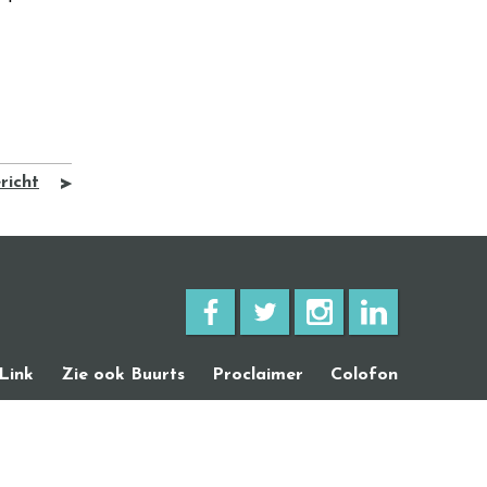
richt
Link
Zie ook Buurts
Proclaimer
Colofon