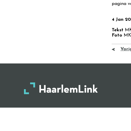
pagina 
4 Jan 2
Tekst
M
Foto
M
Vori