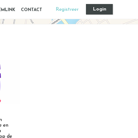
Login
Registreer
EMLINK
CONTACT
n
e en
n
 op de