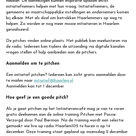
hebben. De aanwezigen kunnen inspiratie opdoen en/of
initiatiefnemers helpen met hun vraag. Initiatiefnemers, de
gemeente en maatschappelijke instellingen en ondernemers komen
bij elkaar. Met als doel om betrokken Haarlemmers op weg te
helpen. Zo worden er nog meer mooie initiatieven in Haarlem
gerealiseerd.
De pitches vinden online plaats. Het publiek kan meeluisteren via
de radio. Iedereen kan tijdens de uitzending via digitale kanalen
vragen stellen of hulp aanbieden aan de pitchers.
Aanmelden om te pitchen
Een initiatief pitchen? Iedereen kan zicht gratis aanmelden door
te mailen naar
initiatief@haarlem.nl
Aanmelden kan tot 1 december
Hoe geef je een goede pitch?
Als je gaat pitchen op het Initiatievencafé mag je van te voren
gratis deelnemen aan de online training Pitchen met Passie.
Verzorgd door Paul Bierman. Na de training wordt een selectie
gemaakt wie live op radio Haarlem105 te horen is op 14
december. Deze training staat gepland op woensdag 2 december