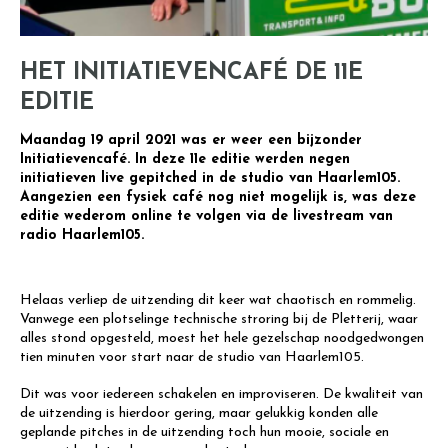
HET INITIATIEVENCAFÉ DE 11E
EDITIE
Maandag 19 april 2021 was er weer een bijzonder
Initiatievencafé. In deze 11e editie werden negen
initiatieven live gepitched in de studio van Haarlem105.
Aangezien een fysiek café nog niet mogelijk is, was deze
editie wederom online te volgen via de livestream van
radio Haarlem105.
Helaas verliep de uitzending dit keer wat chaotisch en rommelig.
Vanwege een plotselinge technische stroring bij de Pletterij, waar
alles stond opgesteld, moest het hele gezelschap noodgedwongen
tien minuten voor start naar de studio van Haarlem105.
Dit was voor iedereen schakelen en improviseren. De kwaliteit van
de uitzending is hierdoor gering, maar gelukkig konden alle
geplande pitches in de uitzending toch hun mooie, sociale en