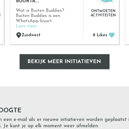
BUURTA...
Wat is Buiten Buddies?
N
ONTMOETEN
Buiten Buddies is een
N
ACTIVITEITEN
WhatsApp-buurt...
Lees meer
Zuidwest
8 Likes
BEKIJK MEER INITIATIEVEN
HOOGTE
een e-mail als er nieuwe intiatieven worden geplaatst 
. Je kunt je op elk moment weer afmelden.