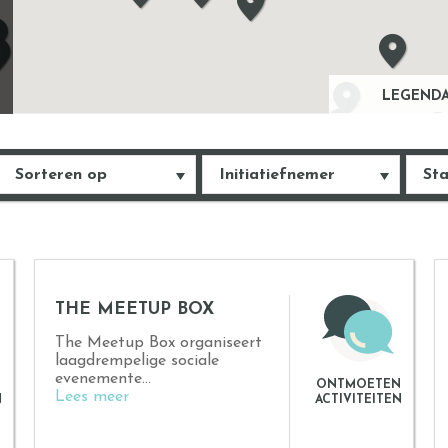
LEGEND
Sorteren op
Initiatiefnemer
Sta
THE MEETUP BOX
The Meetup Box organiseert
laagdrempelige sociale
evenemente...
N
ONTMOETEN
Lees meer
N
ACTIVITEITEN