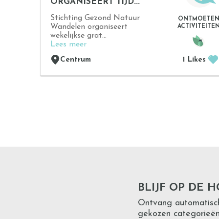
ORGANISEERT TIJD...
Stichting Gezond Natuur
ONTMOETE
Wandelen organiseert
ACTIVITEITE
wekelijkse grat...
Lees meer
Centrum
1 Likes
BLIJF OP DE 
Ontvang automatisch 
gekozen categorieën